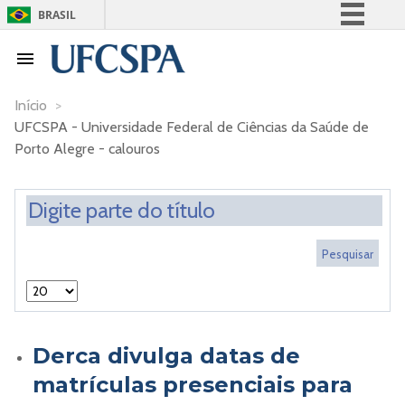
BRASIL
Simplifique!
Comunica BR
Participe
Início
>
UFCSPA - Universidade Federal de Ciências da Saúde de
Acesso à informação
Porto Alegre - calouros
Legislação
Canais
Derca divulga datas de
matrículas presenciais para