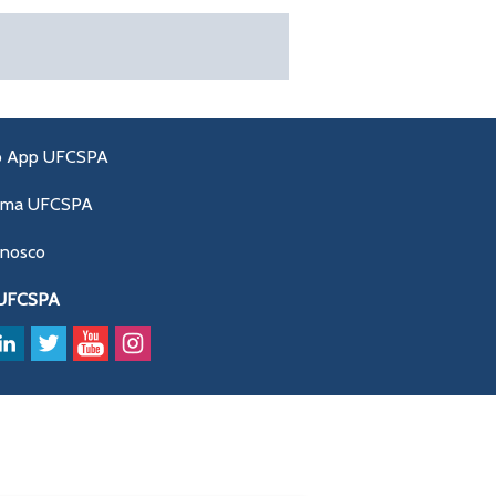
o App UFCSPA
ama UFCSPA
onosco
 UFCSPA