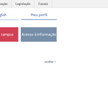
mação
Legislação
Canais
lish
Meu perfil
o campus
Acesso à informação
ocultar >