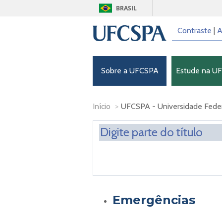
BRASIL
Contraste
|
A
Sobre a UFCSPA
Estude na U
Início
>
UFCSPA - Universidade Feder
Emergências