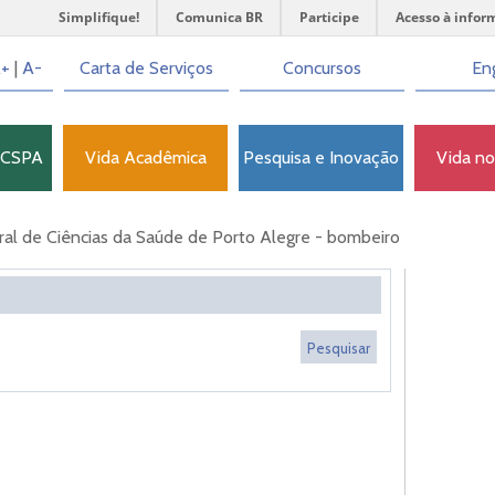
Simplifique!
Comunica BR
Participe
Acesso à infor
+
|
A-
Carta de Serviços
Concursos
Eng
FCSPA
Vida Acadêmica
Pesquisa e Inovação
Vida n
al de Ciências da Saúde de Porto Alegre - bombeiro