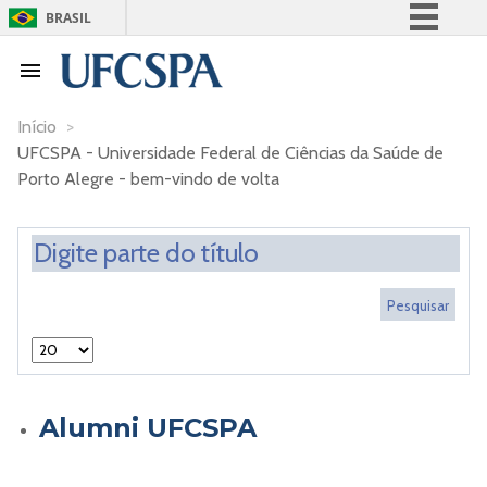
BRASIL
Simplifique!
Comunica BR
Participe
Início
>
UFCSPA - Universidade Federal de Ciências da Saúde de
Acesso à informação
Porto Alegre - bem-vindo de volta
Legislação
Canais
Alumni UFCSPA