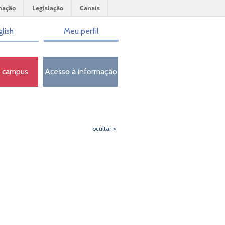
mação
Legislação
Canais
lish
Meu perfil
o campus
Acesso à informação
ocultar >