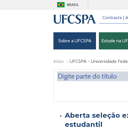
BRASIL
Contraste
|
A
Sobre a UFCSPA
Estude na U
Início
>
UFCSPA - Universidade Federa
Aberta seleção ex
estudantil