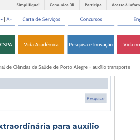
Simplifique!
Comunica BR
Participe
Acesso à infor
+
|
A-
Carta de Serviços
Concursos
Eng
FCSPA
Vida Acadêmica
Pesquisa e Inovação
Vida n
l de Ciências da Saúde de Porto Alegre - auxílio transporte
traordinária para auxílio