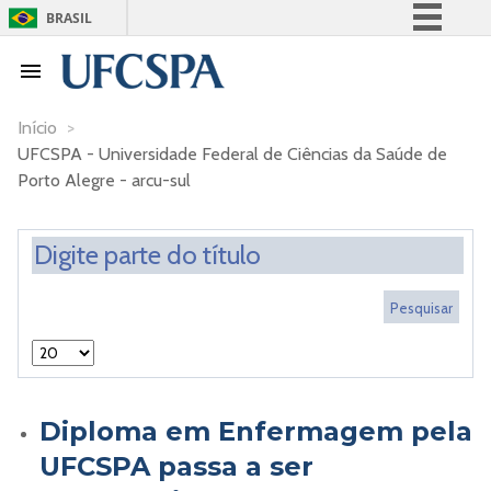
BRASIL
Simplifique!
Comunica BR
Participe
Início
>
UFCSPA - Universidade Federal de Ciências da Saúde de
Acesso à informação
Porto Alegre - arcu-sul
Legislação
Canais
Diploma em Enfermagem pela
UFCSPA passa a ser