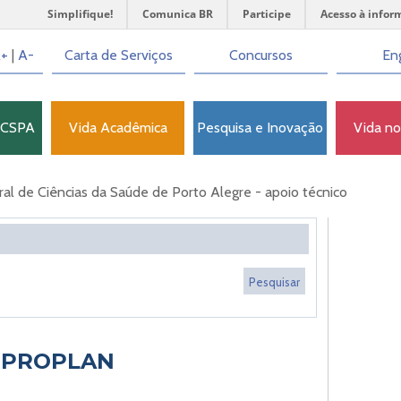
Simplifique!
Comunica BR
Participe
Acesso à infor
+
|
A-
Carta de Serviços
Concursos
Eng
FCSPA
Vida Acadêmica
Pesquisa e Inovação
Vida n
l de Ciências da Saúde de Porto Alegre - apoio técnico
 - PROPLAN