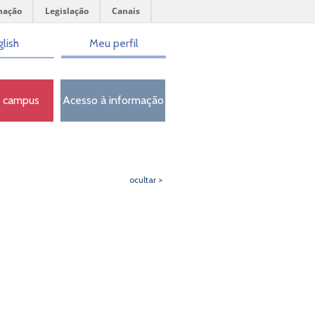
mação
Legislação
Canais
lish
Meu perfil
o campus
Acesso à informação
ocultar >