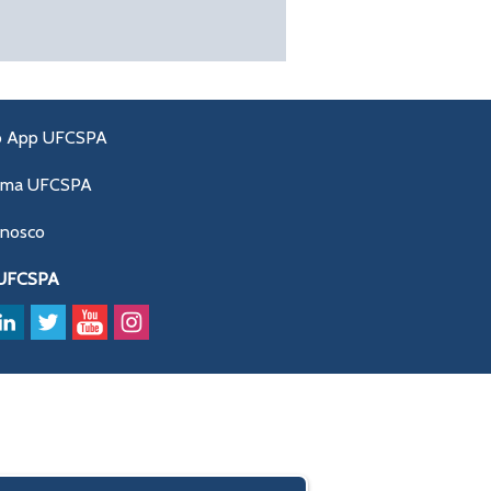
o App UFCSPA
ama UFCSPA
onosco
 UFCSPA