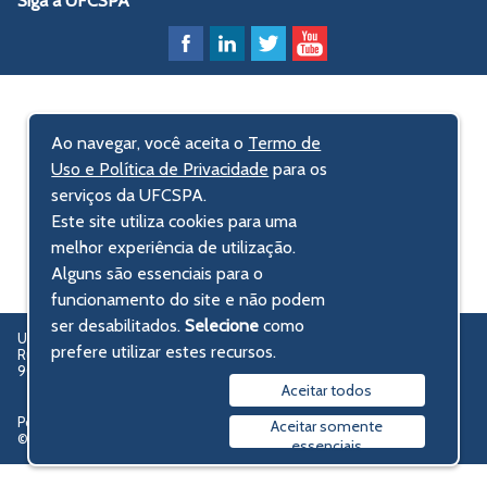
Siga a UFCSPA
Ao navegar, você aceita o
Termo de
Uso e Política de Privacidade
para os
serviços da UFCSPA.
Este site utiliza cookies para uma
melhor experiência de utilização.
Alguns são essenciais para o
funcionamento do site e não podem
ser desabilitados.
Selecione
como
UFCSPA – Universidade Federal de Ciências da Saúde de Porto Alegre
prefere utilizar estes recursos.
Rua Sarmento Leite, 245 - Centro Histórico
90050-170 Porto Alegre, RS, Brasil
Aceitar todos
Política de privacidade
Aceitar somente
© 2009-2026 UFCSPA
essenciais