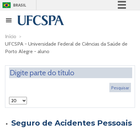
BRASIL
Simplifique!
Comunica BR
Participe
Início
>
UFCSPA - Universidade Federal de Ciências da Saúde de
Acesso à informação
Porto Alegre - aluno
Legislação
Canais
Seguro de Acidentes Pessoais