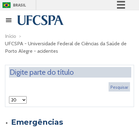
BRASIL
Simplifique!
Comunica BR
Participe
Início
>
UFCSPA - Universidade Federal de Ciências da Saúde de
Acesso à informação
Porto Alegre - acidentes
Legislação
Canais
Emergências