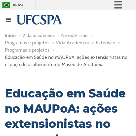
BRASIL
Simplifique!
Comunica BR
Participe
Início
>
Vida acadêmica
>
Na extensão
>
Programas e projetos
>
Vida Acadêmica
>
Extensão
>
Acesso à informação
Programas e projetos
>
Legislação
Educação em Saúde no MAUPoA: ações extensionistas no
Canais
espaço de acolhimento do Museu de Anatomia
Educação em Saúde
no MAUPoA: ações
extensionistas no