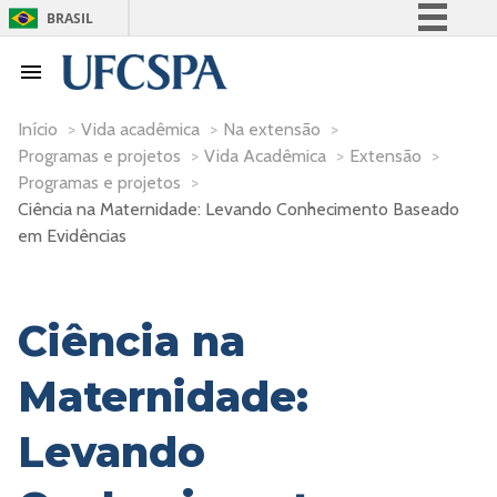
BRASIL
Simplifique!
Comunica BR
Participe
Início
>
Vida acadêmica
>
Na extensão
>
Programas e projetos
>
Vida Acadêmica
>
Extensão
>
Acesso à informação
Programas e projetos
>
Legislação
Ciência na Maternidade: Levando Conhecimento Baseado
Canais
em Evidências
Ciência na
Maternidade:
Levando