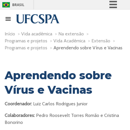
BRASIL
Simplifique!
Comunica BR
Participe
Início
>
Vida acadêmica
>
Na extensão
>
Programas e projetos
>
Vida Acadêmica
>
Extensão
>
Acesso à informação
Programas e projetos
>
Aprendendo sobre Vírus e Vacinas
Legislação
Canais
Aprendendo sobre
Vírus e Vacinas
Coordenador:
Luiz Carlos Rodrigues Junior
Colaboradores:
Pedro Roosevelt Torres Romão e Cristina
Bonorino