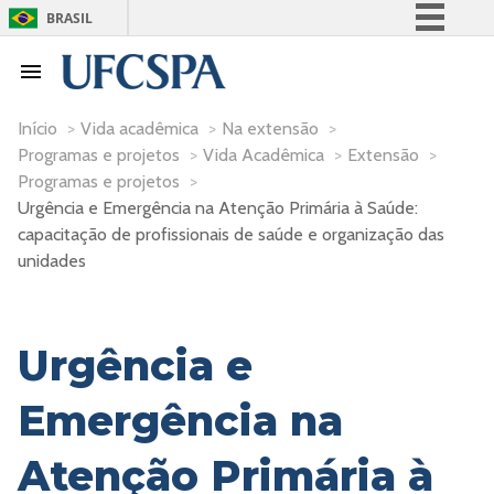
BRASIL
Simplifique!
Comunica BR
Participe
Início
>
Vida acadêmica
>
Na extensão
>
Programas e projetos
>
Vida Acadêmica
>
Extensão
>
Acesso à informação
Programas e projetos
>
Legislação
Urgência e Emergência na Atenção Primária à Saúde:
Canais
capacitação de profissionais de saúde e organização das
unidades
Urgência e
Emergência na
Atenção Primária à