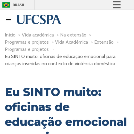
BRASIL
Simplifique!
Comunica BR
Participe
Início
>
Vida acadêmica
>
Na extensão
>
Programas e projetos
>
Vida Acadêmica
>
Extensão
>
Acesso à informação
Programas e projetos
>
Legislação
Eu SINTO muito: oficinas de educação emocional para
Canais
crianças inseridas no contexto de violência doméstica
Eu SINTO muito:
oficinas de
educação emocional