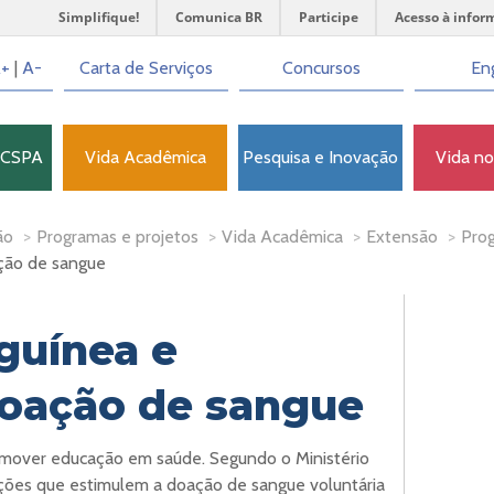
Simplifique!
Comunica BR
Participe
Acesso à infor
+
|
A-
Carta de Serviços
Concursos
Eng
FCSPA
Vida Acadêmica
Pesquisa e Inovação
Vida n
ão
>
Programas e projetos
>
Vida Acadêmica
>
Extensão
>
Prog
ção de sangue
guínea e
doação de sangue
romover educação em saúde. Segundo o Ministério
ações que estimulem a doação de sangue voluntária