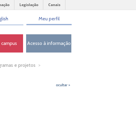
mação
Legislação
Canais
lish
Meu perfil
o campus
Acesso à informação
ramas e projetos
>
ocultar >