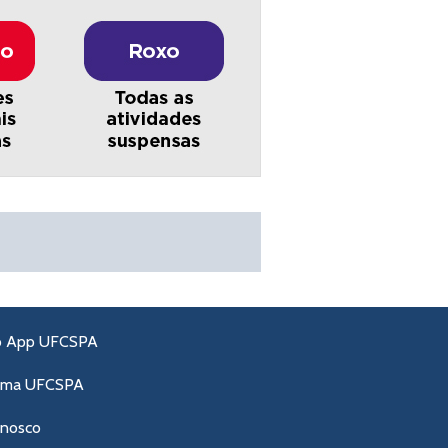
o App UFCSPA
ama UFCSPA
onosco