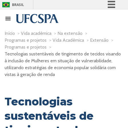
BRASIL
Simplifique!
Comunica BR
Participe
Início
>
Vida acadêmica
>
Na extensão
>
Programas e projetos
>
Vida Acadêmica
>
Extensão
>
Acesso à informação
Programas e projetos
>
Legislação
Tecnologias sustentáveis de tingimento de tecidos visando
Canais
à inclusão de Mulheres em situação de vulnerabilidade,
utilizando estratégias de economia popular solidária com
vistas à geração de renda
Tecnologias
sustentáveis de