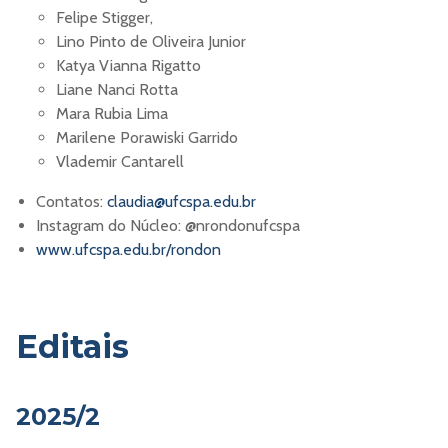
Felipe Stigger,
Lino Pinto de Oliveira Junior
Katya Vianna Rigatto
Liane Nanci Rotta
Mara Rubia Lima
Marilene Porawiski Garrido
Vlademir Cantarell
Contatos:
claudia@ufcspa.edu.br
Instagram do Núcleo: @nrondonufcspa
www.ufcspa.edu.br/rondon
Editais
2025/2