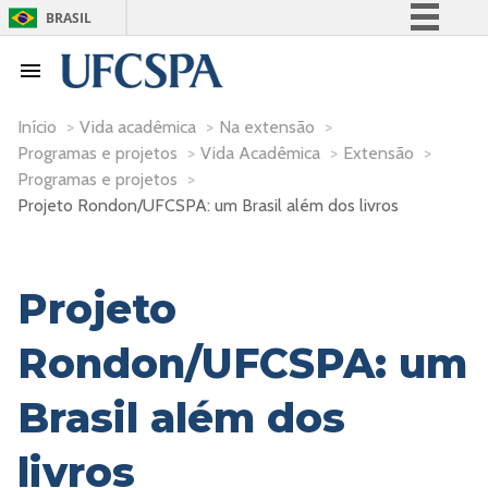
BRASIL
Simplifique!
Comunica BR
Participe
Início
>
Vida acadêmica
>
Na extensão
>
Programas e projetos
>
Vida Acadêmica
>
Extensão
>
Acesso à informação
Programas e projetos
>
Legislação
Projeto Rondon/UFCSPA: um Brasil além dos livros
Canais
Projeto
Rondon/UFCSPA: um
Brasil além dos
livros