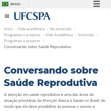
BRASIL
Simplifique!
Comunica BR
Participe
Início
>
Vida acadêmica
>
Na extensão
>
Programas e projetos
>
Vida Acadêmica
>
Extensão
>
Acesso à informação
Programas e projetos
>
Legislação
Conversando sobre Saúde Reprodutiva
Canais
Conversando sobre
Saúde Reprodutiva
A atenção em saúde reprodutiva é uma das áreas de
atuação prioritárias da Atenção Básica à Saúde no Brasil, de
modo que ela deve possibilitar às pessoas o acesso a