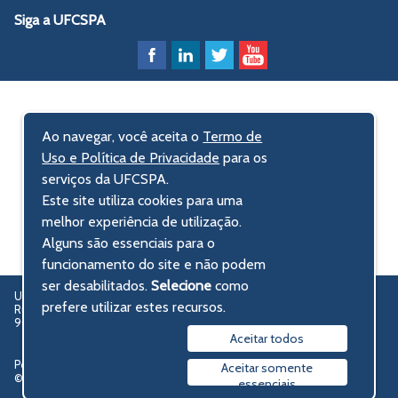
Siga a UFCSPA
Ao navegar, você aceita o
Termo de
Uso e Política de Privacidade
para os
serviços da UFCSPA.
Este site utiliza cookies para uma
melhor experiência de utilização.
Alguns são essenciais para o
funcionamento do site e não podem
ser desabilitados.
Selecione
como
UFCSPA – Universidade Federal de Ciências da Saúde de Porto Alegre
prefere utilizar estes recursos.
Rua Sarmento Leite, 245 - Centro Histórico
90050-170 Porto Alegre, RS, Brasil
Aceitar todos
Política de privacidade
Aceitar somente
© 2009-2026 UFCSPA
essenciais