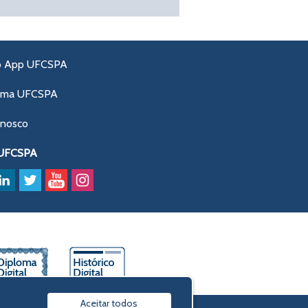
o App UFCSPA
ama UFCSPA
onosco
 UFCSPA
Aceitar todos