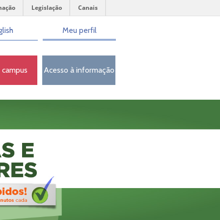
mação
Legislação
Canais
lish
Meu perfil
o campus
Acesso à informação