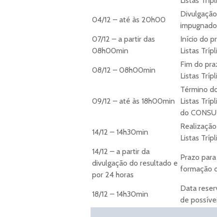
Listas Trí
Divulgação
04/12 – até às 20h00
impugnado
07/12 – a partir das
Início do 
08h00min
Listas Trí
Fim do pra
08/12 – 08h00min
Listas Trí
Término do
09/12 – até às 18h00min
Listas Trí
do CONSU
Realização
14/12 – 14h30min
Listas Trípl
14/12 – a partir da
Prazo para
divulgação do resultado e
formação da
por 24 horas
Data reser
18/12 – 14h30min
de possívei