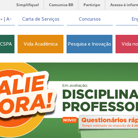
Simplifique!
Comunica BR
Participe
Acesso à infor
+
|
A-
Carta de Serviços
Concursos
Eng
FCSPA
Vida Acadêmica
Pesquisa e Inovação
Vida n