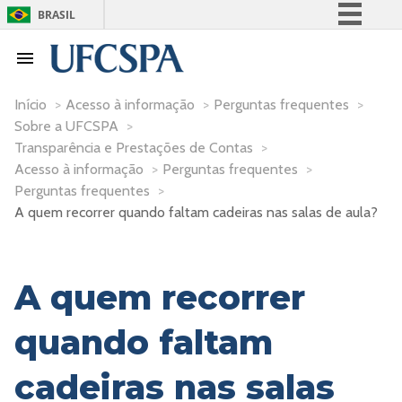
BRASIL
Simplifique!
Comunica BR
Participe
Início
>
Acesso à informação
>
Perguntas frequentes
>
Sobre a UFCSPA
>
Acesso à informação
Transparência e Prestações de Contas
>
Legislação
Acesso à informação
>
Perguntas frequentes
>
Canais
Perguntas frequentes
>
A quem recorrer quando faltam cadeiras nas salas de aula?
A quem recorrer
quando faltam
cadeiras nas salas