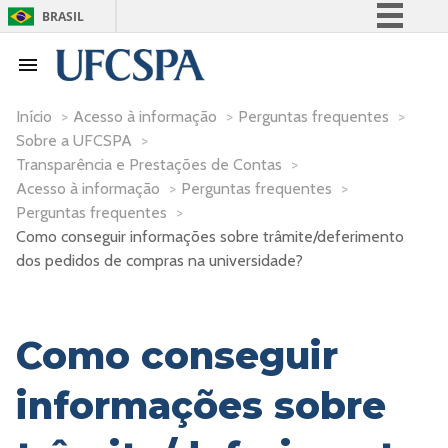
BRASIL
Simplifique!
Comunica BR
Participe
Início
>
Acesso à informação
>
Perguntas frequentes
>
Sobre a UFCSPA
>
Acesso à informação
Transparência e Prestações de Contas
>
Legislação
Acesso à informação
>
Perguntas frequentes
>
Canais
Perguntas frequentes
>
Como conseguir informações sobre trâmite/deferimento
dos pedidos de compras na universidade?
Como conseguir
informações sobre