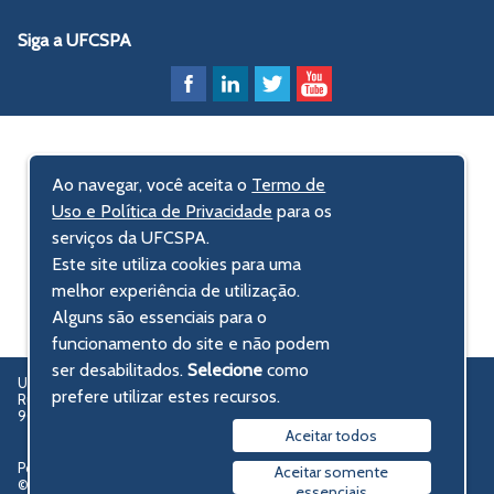
Siga a UFCSPA
Ao navegar, você aceita o
Termo de
Uso e Política de Privacidade
para os
serviços da UFCSPA.
Este site utiliza cookies para uma
melhor experiência de utilização.
Alguns são essenciais para o
funcionamento do site e não podem
ser desabilitados.
Selecione
como
UFCSPA – Universidade Federal de Ciências da Saúde de Porto Alegre
prefere utilizar estes recursos.
Rua Sarmento Leite, 245 - Centro Histórico
90050-170 Porto Alegre, RS, Brasil
Aceitar todos
Política de privacidade
Aceitar somente
© 2009-2026 UFCSPA
essenciais