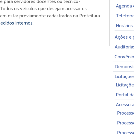
e para servidores docentes ou técnico-
Agenda 
Todos os veículos que desejam acessar os
Telefon
em estar previamente cadastrados na Prefeitura
edidos Internos
.
Horários
Ações e 
Auditoria
Convênio
Demonstr
Licitaçõe
Licitaçõ
Portal d
Acesso a
Process
Process
Process