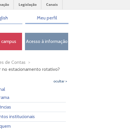
mação
Legislação
Canais
lish
Meu perfil
o campus
Acesso à informação
es de Contas
>
 no estacionamento rotativo?
ocultar >
nal
rama
ncias
os institucionais
 quem