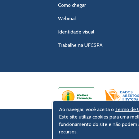
Como chegar
Webmail
Identidade visual
Trabalhe na UFCSPA
Ao navegar, você aceita o
Termo de U
Este site utiliza cookies para uma mel
UFCSPA – Universidade Federal de Ci
funcionamento do site e não podem s
Rua Sarmento Leite, 245 - Centro His
recursos.
90050-170 Porto Alegre, RS, Brasil