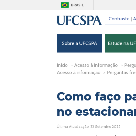
BRASIL
Contraste
|
A
Sobre a UFCSPA
Estude na U
Início
>
Acesso à informação
>
Pergu
Acesso à informação
>
Perguntas fr
Como faço pa
no estaciona
Última Atualização: 22 Setembro 2025