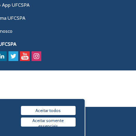
o App UFCSPA
ama UFCSPA
onosco
 UFCSPA
Aceitar todos
Política de privacidade
Aceitar somente
essenciais
© 2009-2026 UFCSPA