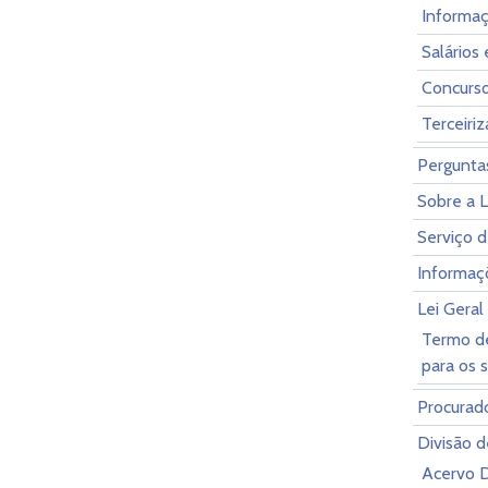
Informaç
Salários
Concurs
Terceiri
Pergunta
Sobre a 
Serviço 
Informaçõ
Lei Gera
Termo de
para os 
Procurado
Divisão d
Acervo 