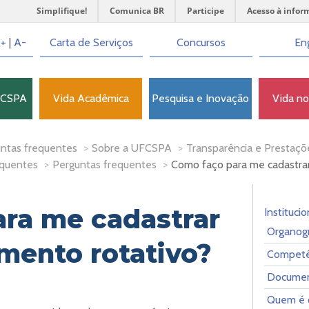
Simplifique!
Comunica BR
Participe
Acesso à infor
+
|
A-
Carta de Serviços
Concursos
Eng
FCSPA
Vida Acadêmica
Pesquisa e Inovação
Vida n
ntas frequentes
>
Sobre a UFCSPA
>
Transparência e Prestaçõ
equentes
>
Perguntas frequentes
>
Como faço para me cadastrar
ra me cadastrar
Institucio
Organog
mento rotativo?
Competê
Document
Quem é