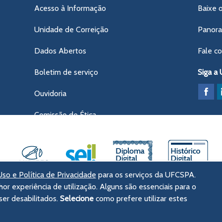
Acesso à Informação
Baixe 
Unidade de Correição
Panor
Dados Abertos
Fale c
Boletim de serviço
Siga a
Ouvidoria
Comissão de Ética
so e Política de Privacidade
para os serviços da UFCSPA.
hor experiência de utilização. Alguns são essenciais para o
ências da Saúde de Porto Alegre
er desabilitados.
Selecione
como prefere utilizar estes
tórico